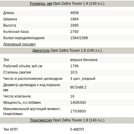
Размеры, мм
Opel Zafira Tourer 1.8 (140 л.с.)
Длина
4658
Ширина
1884
Высота
1685
Колесная база
2760
Колея передняя/задняя
1584/1588
Дорожный просвет
Двигатель
Opel Zafira Tourer 1.8 (140 л.с.)
Тип
впрыск бензина
Рабочий объём, куб.см
1796
Степень сжатия
10.5
Число и расположение цилиндров
4 цил., рядный
Диаметр цилиндра х ход поршня,
80.5х88.2
мм
Число клапанов
16
Мощность, л.с./об/мин
140/6300
Максимальный крутящий момент,
175/3800
Нхм/об/мин
Трансмиссия
Opel Zafira Tourer 1.8 (140 л.с.)
Тип КПП
5-МКПП