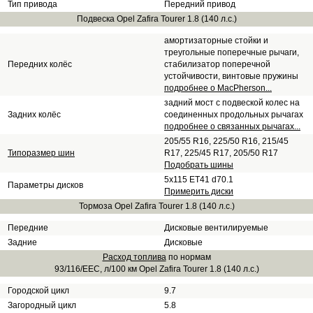
Тип привода
Передний привод
Подвеска Opel Zafira Tourer 1.8 (140 л.с.)
амортизаторные стойки и
треугольные поперечные рычаги,
Передних колёс
стабилизатор поперечной
устойчивости, винтовые пружины
подробнее о MacPherson...
задний мост с подвеской колес на
Задних колёс
соединенных продольных рычагах
подробнее о связанных рычагах...
205/55 R16, 225/50 R16, 215/45
Типоразмер шин
R17, 225/45 R17, 205/50 R17
Подобрать шины
5x115 ET41 d70.1
Параметры дисков
Примерить диски
Тормоза Opel Zafira Tourer 1.8 (140 л.с.)
Передние
Дисковые вентилируемые
Задние
Дисковые
Расход топлива
по нормам
93/116/EEC, л/100 км Opel Zafira Tourer 1.8 (140 л.с.)
Городской цикл
9.7
Загородный цикл
5.8