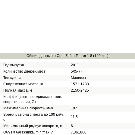
Общие данные о Opel Zafira Tourer 1.8 (140 л.с.)
Год выпуска
2011
Количество дверей/мест
5/(5-7)
Тип кузова
Минивэн
Снаряженная масса, кг
1571-1733
Полная масса, кг
2150-2425
Коэффициент аэродинамического
сопротивления, Сх
Максимальная скорость, км/ч
197
Время разгона с места до 100 км/ч,
11.5
с
Минимальный радиус поворота, м
6
Объём багажника, min/max, л
710/1860