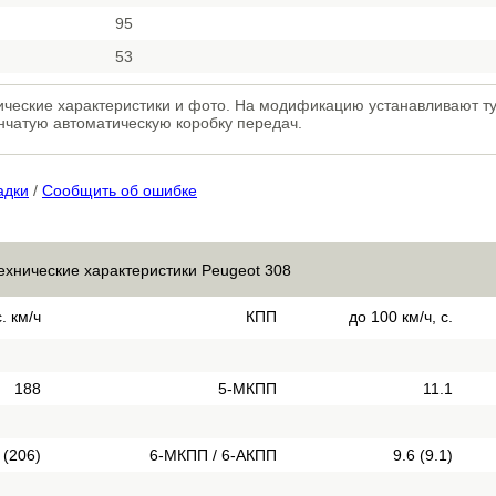
95
53
хнические характеристики и фото. На модификацию устанавливают 
енчатую автоматическую коробку передач.
адки
/
Сообщить об ошибке
ехнические характеристики Peugeot 308
. км/ч
КПП
до 100 км/ч, с.
188
5-МКПП
11.1
 (206)
6-МКПП / 6-АКПП
9.6 (9.1)