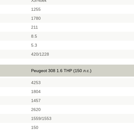
Хэтчбек
1255
1780
211
8.5
5.3
420/1228
Peugeot 308 1.6 THP (150 л.с.)
4253
1804
1457
2620
1559/1553
150