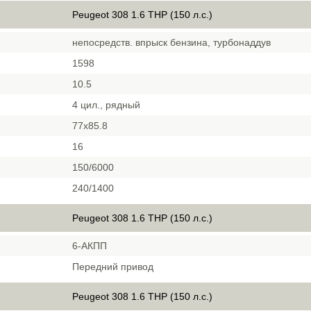
Peugeot 308 1.6 THP (150 л.с.)
непосредств. впрыск бензина, турбонаддув
1598
10.5
4 цил., рядный
77х85.8
16
150/6000
240/1400
Peugeot 308 1.6 THP (150 л.с.)
6-АКПП
Передний привод
Peugeot 308 1.6 THP (150 л.с.)