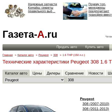
Надежные запчасти
Почему топ-
Komatsu: секреты
менеджеры
правильного выб ...
предпочитают
трансфер вместо
Страхование
Газета-
А
.ru
ответственности: все,
что нужно знать ...
Четве
Продать авто
Купить авто
Главная
>
Каталог авто
>
Peugeot
>
308
>
1.6 THP (150 л.с.)
Технические характеристики Peugeot 308 1.6 T
Каталог авто
Цены
Дилеры
Сравнение
Новости
Ши
Peugeot
308 (2007-2010)
308 (2011-2013)