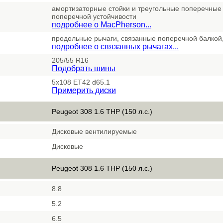
амортизаторные стойки и треугольные поперечные 
поперечной устойчивости
подробнее о MacPherson...
продольные рычаги, связанные поперечной балкой
подробнее о связанных рычагах...
205/55 R16
Подобрать шины
5x108 ET42 d65.1
Примерить диски
Peugeot 308 1.6 THP (150 л.с.)
Дисковые вентилируемые
Дисковые
Peugeot 308 1.6 THP (150 л.с.)
8.8
5.2
6.5