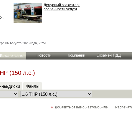
Дежурный эвакуатор:
особенности услуги
 ...
рг, 06 Августа 2026 года, 22:51
Новости
Компании
Экзамен ПДД
Каталог авто
HP (150 л.с.)
ны/диски
Файлы
+
Добавить отзыв об автомобиле
Распечат