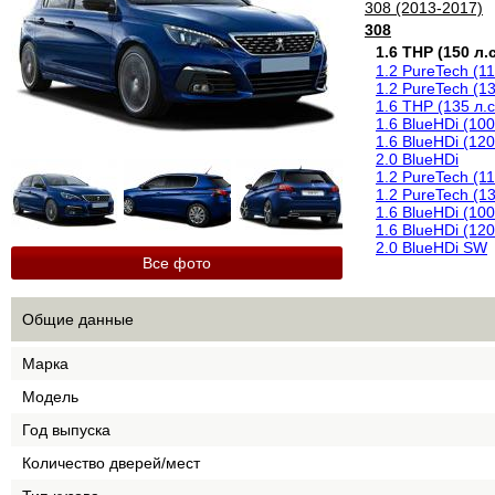
308 (2013-2017)
308
1.6 THP (150 л.с
1.2 PureTech (11
1.2 PureTech (13
1.6 THP (135 л.с
1.6 BlueHDi (100
1.6 BlueHDi (120
2.0 BlueHDi
1.2 PureTech (11
1.2 PureTech (13
1.6 BlueHDi (100
1.6 BlueHDi (120
2.0 BlueHDi SW
Все фото
Общие данные
Марка
Модель
Год выпуска
Количество дверей/мест