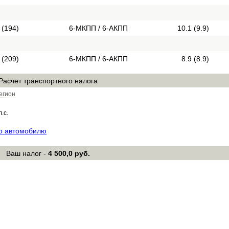
 (194)
6-МКПП / 6-АКПП
10.1 (9.9)
 (209)
6-МКПП / 6-АКПП
8.9 (8.9)
Расчет транспортного налога
егион
л.с.
по автомобилю
Ваш налог -
4 500,0 руб.