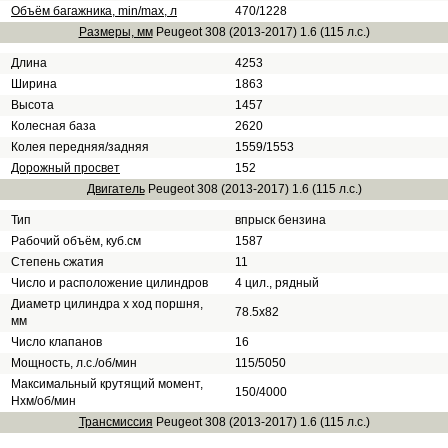
Объём багажника, min/max, л
470/1228
Размеры, мм
Peugeot 308 (2013-2017) 1.6 (115 л.с.)
Длина
4253
Ширина
1863
Высота
1457
Колесная база
2620
Колея передняя/задняя
1559/1553
Дорожный просвет
152
Двигатель
Peugeot 308 (2013-2017) 1.6 (115 л.с.)
Тип
впрыск бензина
Рабочий объём, куб.см
1587
Степень сжатия
11
Число и расположение цилиндров
4 цил., рядный
Диаметр цилиндра х ход поршня,
78.5х82
мм
Число клапанов
16
Мощность, л.с./об/мин
115/5050
Максимальный крутящий момент,
150/4000
Нхм/об/мин
Трансмиссия
Peugeot 308 (2013-2017) 1.6 (115 л.с.)