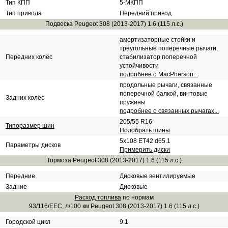
Тип КПП
5-МКПП
Тип привода
Передний привод
Подвеска Peugeot 308 (2013-2017) 1.6 (115 л.с.)
амортизаторные стойки и
треугольные поперечные рычаги,
Передних колёс
стабилизатор поперечной
устойчивости
подробнее о MacPherson...
продольные рычаги, связанные
поперечной балкой, винтовые
Задних колёс
пружины
подробнее о связанных рычагах...
205/55 R16
Типоразмер шин
Подобрать шины
5x108 ET42 d65.1
Параметры дисков
Примерить диски
Тормоза Peugeot 308 (2013-2017) 1.6 (115 л.с.)
Передние
Дисковые вентилируемые
Задние
Дисковые
Расход топлива
по нормам
93/116/EEC, л/100 км Peugeot 308 (2013-2017) 1.6 (115 л.с.)
Городской цикл
9.1