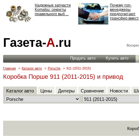
Надежные запчасти
Почему топ-
Komatsu: секреты
менеджеры
правильного выб ...
предпочитают
трансфер вместо
Страхование
Газета-
А
.ru
ответственности: все,
что нужно знать ...
Воскрес
Продать авто
Купить авто
Главная
>
Каталог авто
>
Porsche
>
911 (2011-2015)
Коробка Порше 911 (2011-2015) и привод
Каталог авто
Цены
Дилеры
Сравнение
Новости
Ши
Короб