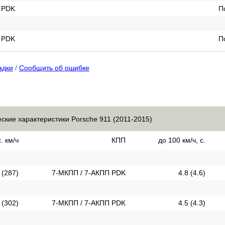
 PDK
П
 PDK
П
адки
/
Сообщить об ошибке
еские характеристики Porsche 911 (2011-2015)
. км/ч
КПП
до 100 км/ч, с.
 (287)
7-МКПП / 7-АКПП PDK
4.8 (4.6)
 (302)
7-МКПП / 7-АКПП PDK
4.5 (4.3)