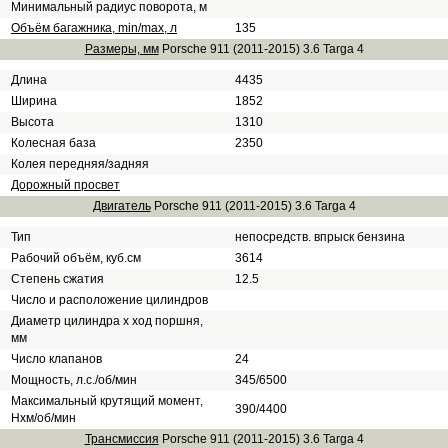
Минимальный радиус поворота, м
Объём багажника, min/max, л
135
Размеры, мм
Porsche 911 (2011-2015) 3.6 Targa 4
Длина
4435
Ширина
1852
Высота
1310
Колесная база
2350
Колея передняя/задняя
Дорожный просвет
Двигатель
Porsche 911 (2011-2015) 3.6 Targa 4
Тип
непосредств. впрыск бензина
Рабочий объём, куб.см
3614
Степень сжатия
12.5
Число и расположение цилиндров
Диаметр цилиндра х ход поршня,
мм
Число клапанов
24
Мощность, л.с./об/мин
345/6500
Максимальный крутящий момент,
390/4400
Нхм/об/мин
Трансмиссия
Porsche 911 (2011-2015) 3.6 Targa 4