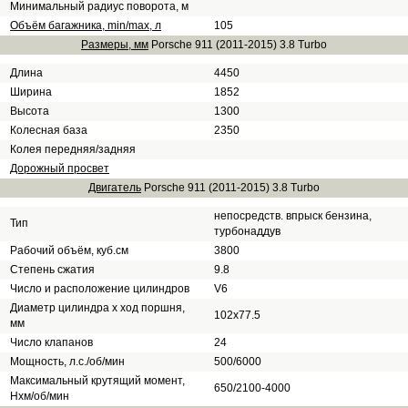
Минимальный радиус поворота, м
Объём багажника, min/max, л
105
Размеры, мм
Porsche 911 (2011-2015) 3.8 Turbo
Длина
4450
Ширина
1852
Высота
1300
Колесная база
2350
Колея передняя/задняя
Дорожный просвет
Двигатель
Porsche 911 (2011-2015) 3.8 Turbo
непосредств. впрыск бензина,
Тип
турбонаддув
Рабочий объём, куб.см
3800
Степень сжатия
9.8
Число и расположение цилиндров
V6
Диаметр цилиндра х ход поршня,
102х77.5
мм
Число клапанов
24
Мощность, л.с./об/мин
500/6000
Максимальный крутящий момент,
650/2100-4000
Нхм/об/мин