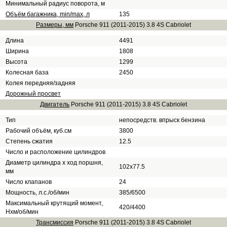
Минимальный радиус поворота, м
Объём багажника, min/max, л
135
Размеры, мм
Porsche 911 (2011-2015) 3.8 4S Cabriolet
Длина
4491
Ширина
1808
Высота
1299
Колесная база
2450
Колея передняя/задняя
Дорожный просвет
Двигатель
Porsche 911 (2011-2015) 3.8 4S Cabriolet
Тип
непосредств. впрыск бензина
Рабочий объём, куб.см
3800
Степень сжатия
12.5
Число и расположение цилиндров
Диаметр цилиндра х ход поршня,
102х77.5
мм
Число клапанов
24
Мощность, л.с./об/мин
385/6500
Максимальный крутящий момент,
420/4400
Нхм/об/мин
Трансмиссия
Porsche 911 (2011-2015) 3.8 4S Cabriolet