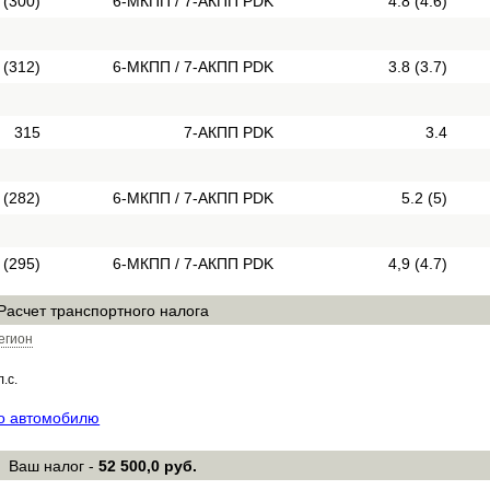
 (300)
6-МКПП / 7-АКПП PDK
4.8 (4.6)
 (312)
6-МКПП / 7-АКПП PDK
3.8 (3.7)
315
7-АКПП PDK
3.4
 (282)
6-МКПП / 7-АКПП PDK
5.2 (5)
 (295)
6-МКПП / 7-АКПП PDK
4,9 (4.7)
Расчет транспортного налога
егион
л.с.
по автомобилю
Ваш налог -
52 500,0 руб.