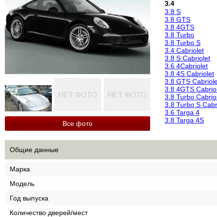
3.4
3.8 S
3.8 GTS
3.8 4GTS
3.8 Turbo
3.8 Turbo S
3.4 Cabriolet
3.8 S Cabriolet
3.6 4Cabriolet
3.8 4S Cabriolet
3.8 GTS Cabriole
3.8 4GTS Cabrio
3.8 Turbo Cabrio
3.8 Turbo S Cabr
3.6 Targa 4
3.8 Targa 4S
Все фото
Общие данные
Марка
Модель
Год выпуска
Количество дверей/мест