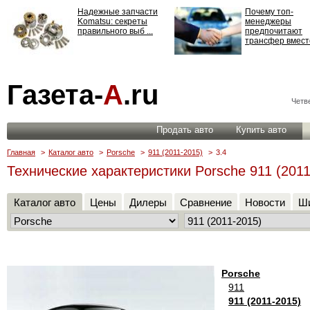
Надежные запчасти
Почему топ-
Komatsu: секреты
менеджеры
правильного выб ...
предпочитают
трансфер вместо
Страхование
Газета-
А
.ru
ответственности: все,
что нужно знать ...
Четве
Продать авто
Купить авто
Главная
>
Каталог авто
>
Porsche
>
911 (2011-2015)
>
3.4
Технические характеристики Porsche 911 (2011
Каталог авто
Цены
Дилеры
Сравнение
Новости
Ши
Porsche
911
911 (2011-2015)