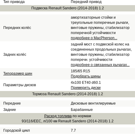
Тип привода
Передний привод
Подвеска Renault Sandero (2014-2018) 1.2
амортизаторные стойки и
треугольные поперечные рычаги,
Передних колёс
винтовые пружины, стабилизатор
поперечной устойчивости
подробнее о MacPherson...
задний мост с подвеской колес на
соединенных продольных рычагах,
Задних колёс
винтовые пружины, стабилизатор
поперечн. устойчивости
подробнее о связанных рычагах...
185/65 R15
Типоразмер шин
Подобрать шины
4x100 ET40 d60.1
Параметры дисков
Примерить диски
Тормоза Renault Sandero (2014-2018) 1.2
Передние
Дисковые вентилируемые
Задние
Барабанные
Расход топлива
по нормам
93/116/EEC, л/100 км Renault Sandero (2014-2018) 1.2
Городской цикл
7.7