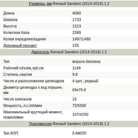
Размеры, мм
Renault Sandero (2014-2018) 1.2
Длина
4080
Ширина
1733
Высота
1523
Колесная база
2589
Колея передняя/задняя
1497/1486
Дорожный просвет
155
Двигатель
Renault Sandero (2014-2018) 1.2
Тип
впрыск бензина
Рабочий объём, куб.см
1149
Степень сжатия
9.8
Число и расположение цилиндров
4 цил., рядный
Диаметр цилиндра х ход поршня,
69х76.8
мм
Число клапанов
16
Мощность, л.с./об/мин
75/5500
Максимальный крутящий момент,
107/4250
Нхм/об/мин
Трансмиссия
Renault Sandero (2014-2018) 1.2
Тип КПП
5-МКПП