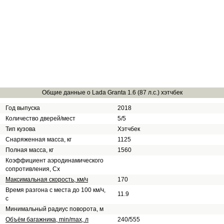
Общие данные о Lada Granta 1.6 (87 л.с.) хэтчбек
Год выпуска
2018
Количество дверей/мест
5/5
Тип кузова
Хэтчбек
Снаряженная масса, кг
1125
Полная масса, кг
1560
Коэффициент аэродинамического
сопротивления, Сх
Максимальная скорость, км/ч
170
Время разгона с места до 100 км/ч,
11.9
с
Минимальный радиус поворота, м
Объём багажника, min/max, л
240/555