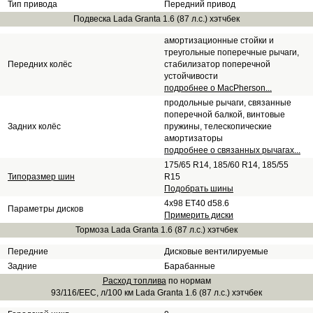
Тип привода
Передний привод
Подвеска Lada Granta 1.6 (87 л.с.) хэтчбек
амортизационные стойки и
треугольные поперечные рычаги,
Передних колёс
стабилизатор поперечной
устойчивости
подробнее о MacPherson...
продольные рычаги, связанные
поперечной балкой, винтовые
Задних колёс
пружины, телескопические
амортизаторы
подробнее о связанных рычагах...
175/65 R14, 185/60 R14, 185/55
Типоразмер шин
R15
Подобрать шины
4x98 ET40 d58.6
Параметры дисков
Примерить диски
Тормоза Lada Granta 1.6 (87 л.с.) хэтчбек
Передние
Дисковые вентилируемые
Задние
Барабанные
Расход топлива
по нормам
93/116/EEC, л/100 км Lada Granta 1.6 (87 л.с.) хэтчбек