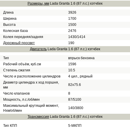
Размеры, мм
Lada Granta 1.6 (87 л.с.) хэтчбек
Длина
3926
Ширина
1700
Высота
1500
Колесная база
2476
Колея передняя/задняя
1430/1414
Дорожный просвет
190
Двигатель
Lada Granta 1.6 (87 л.с.) хэтчбек
Тип
впрыск бензина
Рабочий объём, куб.см
1596
Степень сжатия
10.5
Число и расположение цилиндров
4 цил., рядный
Диаметр цилиндра х ход поршня,
82х75.6
мм
Число клапанов
8
Мощность, л.с./об/мин
87/5100
Максимальный крутящий момент,
140/3800
Нхм/об/мин
Трансмиссия
Lada Granta 1.6 (87 л.с.) хэтчбек
Тип КПП
5-МКПП