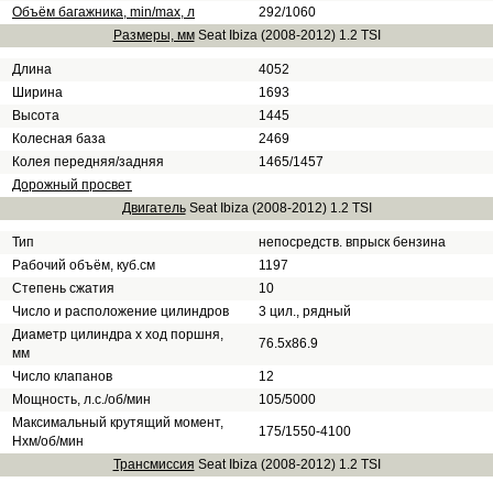
Объём багажника, min/max, л
292/1060
Размеры, мм
Seat Ibiza (2008-2012) 1.2 TSI
Длина
4052
Ширина
1693
Высота
1445
Колесная база
2469
Колея передняя/задняя
1465/1457
Дорожный просвет
Двигатель
Seat Ibiza (2008-2012) 1.2 TSI
Тип
непосредств. впрыск бензина
Рабочий объём, куб.см
1197
Степень сжатия
10
Число и расположение цилиндров
3 цил., рядный
Диаметр цилиндра х ход поршня,
76.5x86.9
мм
Число клапанов
12
Мощность, л.с./об/мин
105/5000
Максимальный крутящий момент,
175/1550-4100
Нхм/об/мин
Трансмиссия
Seat Ibiza (2008-2012) 1.2 TSI