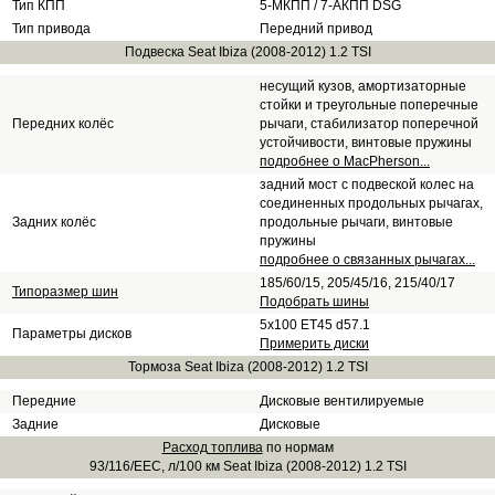
Тип КПП
5-МКПП / 7-АКПП DSG
Тип привода
Передний привод
Подвеска Seat Ibiza (2008-2012) 1.2 TSI
несущий кузов, амортизаторные
стойки и треугольные поперечные
Передних колёс
рычаги, стабилизатор поперечной
устойчивости, винтовые пружины
подробнее о MacPherson...
задний мост с подвеской колес на
соединенных продольных рычагах,
Задних колёс
продольные рычаги, винтовые
пружины
подробнее о связанных рычагах...
185/60/15, 205/45/16, 215/40/17
Типоразмер шин
Подобрать шины
5x100 ET45 d57.1
Параметры дисков
Примерить диски
Тормоза Seat Ibiza (2008-2012) 1.2 TSI
Передние
Дисковые вентилируемые
Задние
Дисковые
Расход топлива
по нормам
93/116/EEC, л/100 км Seat Ibiza (2008-2012) 1.2 TSI