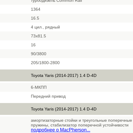
турбодизель Common Rail
1364
16.5
4 цил., рядный
73х81.5
16
90/3800
205/1800-2800
Toyota Yaris (2014-2017) 1.4 D-4D
6-МКПП
Передний привод
Toyota Yaris (2014-2017) 1.4 D-4D
амортизаторные стойки и треугольные поперечные 
пружины, стабилизатор поперечной устойчивости
подробнее о MacPherson...