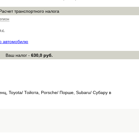
Расчет транспортного налога
егион
л.с.
по автомобилю
Ваш налог -
630,0 руб.
ц, Toyota/ Тойота, Porsche/ Порше, Subaru/ Субару в