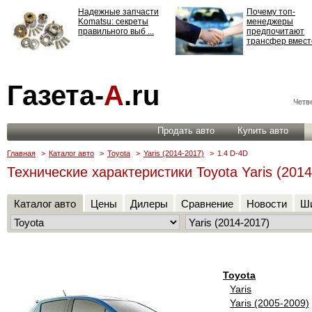
Надежные запчасти
Почему топ-
Komatsu: секреты
менеджеры
правильного выб ...
предпочитают
трансфер вместо
Страхование
Газета-
А
.ru
ответственности: все,
что нужно знать ...
Четве
Продать авто
Купить авто
Главная
>
Каталог авто
>
Toyota
>
Yaris (2014-2017)
>
1.4 D-4D
Технические характеристики Toyota Yaris (2014
Каталог авто
Цены
Дилеры
Сравнение
Новости
Ши
Toyota
Yaris
Yaris (2005-2009)