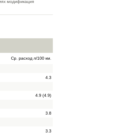
циях модификация
Ср. расход л/100 км.
4.3
4.9 (4.9)
3.8
3.3