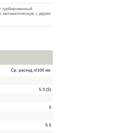
ют турбированный
ю автоматическую с двумя
Ср. расход л/100 км.
5.3 (5)
5
5.5