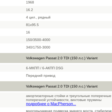
1968
16.2
4 цил., рядный
81x95.5
16
150/3500-4000
340/1750-3000
Volkswagen Passat 2.0 TDI (150 л.с.) Variant
6-МКПП / 6-АКПП DSG
Передний привод
Volkswagen Passat 2.0 TDI (150 л.с.) Variant
амортизаторные стойки и треугольные поперечные 
поперечной устойчивости, винтовые пружины
подробнее о MacPherson...
многорычажная подвеска заднего моста, стабилиз