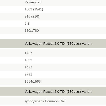
Универсал
1503 (1541)
218 (216)
8.9
650/1780
Volkswagen Passat 2.0 TDI (150 л.с.) Variant
4767
1832
1477
2791
1584/1568
Volkswagen Passat 2.0 TDI (150 л.с.) Variant
турбодизель Common Rail