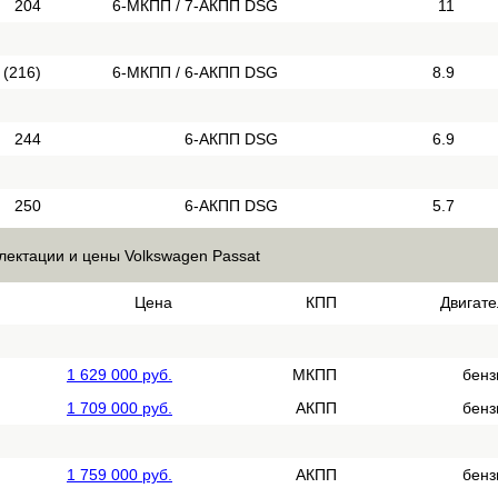
204
6-МКПП / 7-АКПП DSG
11
 (216)
6-МКПП / 6-АКПП DSG
8.9
244
6-АКПП DSG
6.9
250
6-АКПП DSG
5.7
лектации и цены Volkswagen Passat
Цена
КПП
Двигате
1 629 000 руб.
МКПП
бенз
1 709 000 руб.
АКПП
бенз
1 759 000 руб.
АКПП
бенз