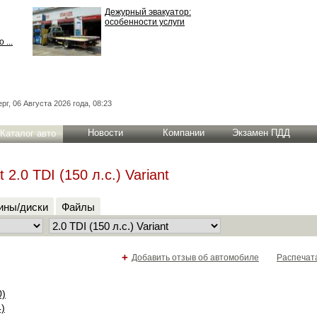
Дежурный эвакуатор:
особенности услуги
 ...
рг, 06 Августа 2026 года, 08:23
Новости
Компании
Экзамен ПДД
Каталог авто
2.0 TDI (150 л.с.) Variant
ны/диски
Файлы
+
Добавить отзыв об автомобиле
Распечат
0)
4)