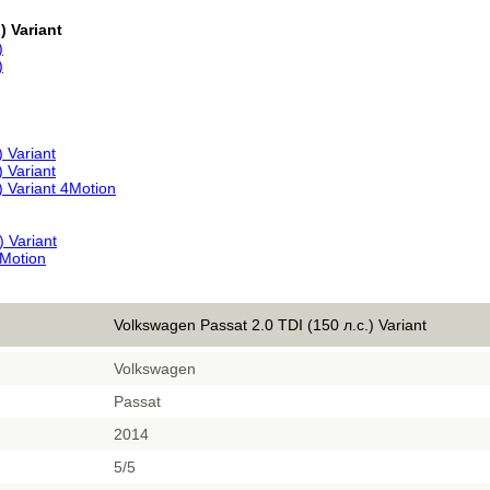
) Variant
)
)
) Variant
) Variant
) Variant 4Motion
) Variant
4Motion
Volkswagen Passat 2.0 TDI (150 л.с.) Variant
Volkswagen
Passat
2014
5/5