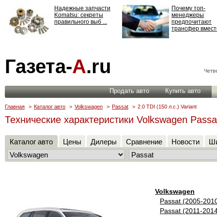
Надежные запчасти
Почему топ-
Komatsu: секреты
менеджеры
правильного выб ...
предпочитают
трансфер вместо
Страхование
Газета-
А
.ru
ответственности: все,
что нужно знать ...
Четве
Продать авто
Купить авто
Главная
>
Каталог авто
>
Volkswagen
>
Passat
>
2.0 TDI (150 л.с.) Variant
Технические характеристики Volkswagen Passat 
Каталог авто
Цены
Дилеры
Сравнение
Новости
Ши
Volkswagen
Passat (2005-201
Passat (2011-201