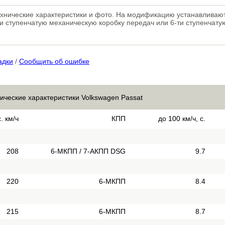
технические характеристики и фото. На модификацию устанавлива
ти ступенчатую механическую коробку передач или 6-ти ступенчату
адки
/
Сообщить об ошибке
ические характеристики Volkswagen Passat
. км/ч
КПП
до 100 км/ч, с.
208
6-МКПП / 7-АКПП DSG
9.7
220
6-МКПП
8.4
215
6-МКПП
8.7