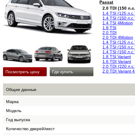
Passat
2.0 TDI (150 л.с.
1.4 TSI (125 л.с.
1.4 TSI (150 л.с.
1.4 TSI 4Motion
1.8 TSI
2.0 TDI
2.0 TDI 4Motion
1.4 TSI (125 л.с.
1.4 TSI (150 л.с.
1.4 TSI (150 л.с.
1.8 TSI Variant
1.6 TDI Variant
2.0 TDI (220 л.с.
2.0 TDI Variant 
Посмотреть цену
Где купить
Общие данные
Марка
Модель
Год выпуска
Количество дверей/мест