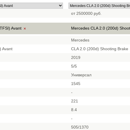
от 2500000 руб.
 TFSI) Avant
Mercedes CLA 2.0 (200d) Shoo
×
Mercedes
) Avant
CLA 2.0 (200d) Shooting Brake
2019
5/5
Универсал
1545
-
221
8.4
-
505/1370