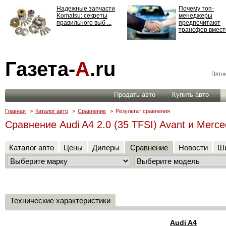
Надежные запчасти
Почему топ-
Komatsu: секреты
менеджеры
правильного выб ...
предпочитают
трансфер вместо
Страхование
Газета-
А
.ru
ответственности: все,
что нужно знать ...
Пятни
Продать авто
Купить авто
Главная
>
Каталог авто
>
Сравнение
>
Результат сравнения
Сравнение Audi A4 2.0 (35 TFSI) Avant и Merce
Каталог авто
Цены
Дилеры
Сравнение
Новости
Ши
Технические характеристики
Audi A4