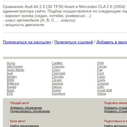
Сравнение Audi A4 2.0 (35 TFSI) Avant и Mercedes CLA 2.0 (200d
администратора сайта. Подбор осуществлялся по следующим п
- вариант кузова (седан, хэтчбек, универсал....)
- класс автомобиля (A, B, C..... классы)
- мощность двигателя.
Подписаться на рассылку
/
Поделиться ссылкой
/
Добавить в закл
Acura
Cadillac
FAW
Alfa Romeo
Changan
Ferrari
Aston Martin
Chery
Fiat
Audi
Chevrolet
Ford
Bentley
Chrysler
Foton
BMW
Citroen
Geely
Brilliance
Daewoo
Genesis
Bugatti
Datsun
GMC
Buick
Dodge
Great Wall
BYD
Dongfeng
Haima
Продай авто!
Поделись мнен
Добавить объявление
Добавить отзыв
Редактировать объявление
Добавить отзыв
Купи авто!
Подготовься в 
Найти предложения
Найти автошко