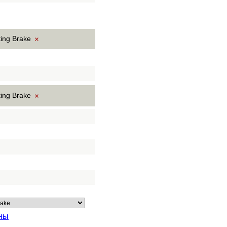
ting Brake
×
ting Brake
×
ны