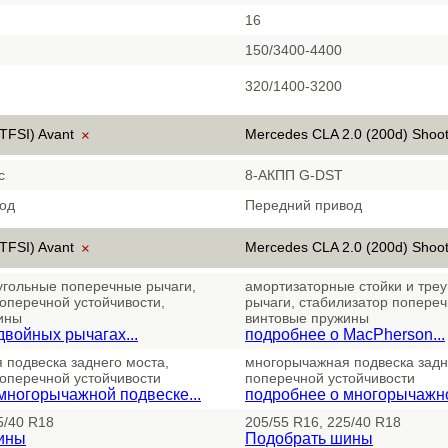
16
150/3400-4400
320/1400-3200
 TFSI) Avant
Mercedes CLA 2.0 (200d) Shoo
×
c
8-АКПП G-DST
од
Передний привод
 TFSI) Avant
Mercedes CLA 2.0 (200d) Shoo
×
угольные поперечные рычаги,
амортизаторные стойки и тре
оперечной устойчивости,
рычаги, стабилизатор попереч
ины
винтовые пружины
двойных рычагах...
подробнее о MacPherson...
 подвеска заднего моста,
многорычажная подвеска задн
поперечной устойчивости
поперечной устойчивости
многорычажной подвеске...
подробнее о многорычажно
5/40 R18
205/55 R16, 225/40 R18
ины
Подобрать шины