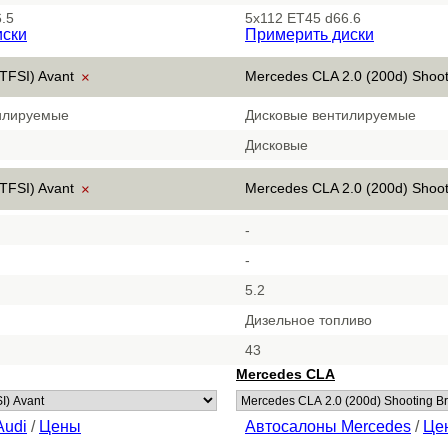
.5
5x112 ET45 d66.6
иски
Примерить диски
 TFSI) Avant
Mercedes CLA 2.0 (200d) Shoo
×
илируемые
Дисковые вентилируемые
Дисковые
 TFSI) Avant
Mercedes CLA 2.0 (200d) Shoo
×
-
-
5.2
Дизельное топливо
43
Mercedes CLA
Audi
/
Цены
Автосалоны Mercedes
/
Це