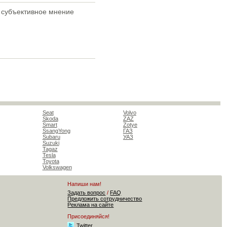
о субъективное мнение
Seat
Volvo
Skoda
ZAZ
Smart
Zotye
SsangYong
ГАЗ
Subaru
УАЗ
Suzuki
Tagaz
Tesla
Toyota
Volkswagen
Напиши нам!
Задать вопрос
/
FAQ
Предложить сотрудничество
Реклама на сайте
Присоединяйся!
Twitter