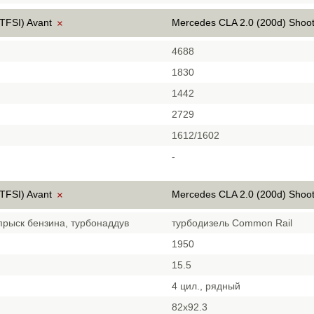
 TFSI) Avant
Mercedes CLA 2.0 (200d) Shoo
×
4688
1830
1442
2729
1612/1602
-
 TFSI) Avant
Mercedes CLA 2.0 (200d) Shoo
×
прыск бензина, турбонаддув
турбодизель Common Rail
1950
15.5
4 цил., рядный
82x92.3