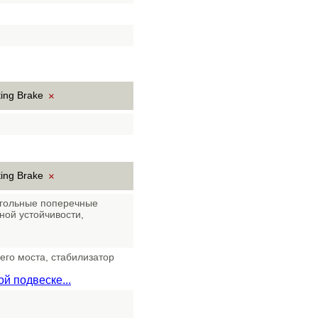
ting Brake
×
ting Brake
×
угольные поперечные
ной устойчивости,
его моста, стабилизатор
й подвеске...