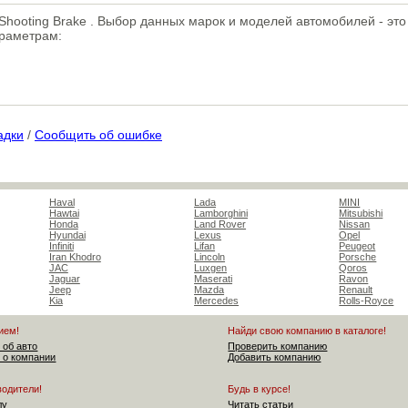
) Shooting Brake . Выбор данных марок и моделей автомобилей - эт
араметрам:
адки
/
Сообщить об ошибке
Haval
Lada
MINI
Hawtai
Lamborghini
Mitsubishi
Honda
Land Rover
Nissan
Hyundai
Lexus
Opel
Infiniti
Lifan
Peugeot
Iran Khodro
Lincoln
Porsche
JAC
Luxgen
Qoros
Jaguar
Maserati
Ravon
Jeep
Mazda
Renault
Kia
Mercedes
Rolls-Royce
ием!
Найди свою компанию в каталоге!
 об авто
Проверить компанию
 о компании
Добавить компанию
водители!
Будь в курсе!
лу
Читать статьи