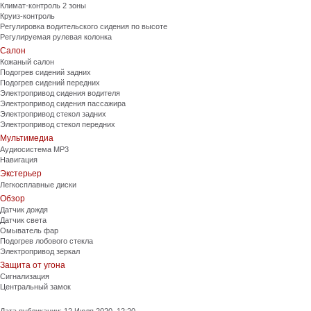
Климат-контроль 2 зоны
Круиз-контроль
Регулировка водительского сидения по высоте
Регулируемая рулевая колонка
Салон
Кожаный салон
Подогрев сидений задних
Подогрев сидений передних
Электропривод сидения водителя
Электропривод сидения пассажира
Электропривод стекол задних
Электропривод стекол передних
Мультимедиа
Аудиосистема MP3
Навигация
Экстерьер
Легкосплавные диски
Обзор
Датчик дождя
Датчик света
Омыватель фар
Подогрев лобового стекла
Электропривод зеркал
Защита от угона
Сигнализация
Центральный замок