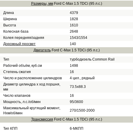
Размеры, мм
Ford C-Max 1.5 TDCi (95 л.с.)
Длина
4379
Ширина
1828
Высота
1610
Колесная база
2648
Колея передняя/задняя
1543/1554
Дорожный просвет
140
Двигатель
Ford C-Max 1.5 TDCi (95 л.с.)
Тип
турбодизель Common Rail
Рабочий объём, куб.см
1498
Степень сжатия
16
Число и расположение цилиндров
4 цил., рядный
Диаметр цилиндра х ход поршня,
73.5x88.3
мм
Число клапанов
16
Мощность, л.с./об/мин
95/3600
Максимальный крутящий момент,
270/1500-2000
Нхм/об/мин
Трансмиссия
Ford C-Max 1.5 TDCi (95 л.с.)
Тип КПП
6-МКПП