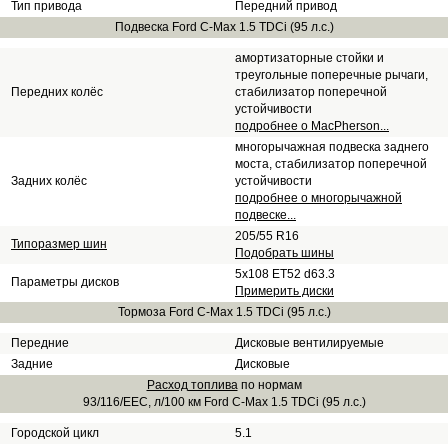
Тип привода
Передний привод
Подвеска Ford C-Max 1.5 TDCi (95 л.с.)
амортизаторные стойки и
треугольные поперечные рычаги,
Передних колёс
стабилизатор поперечной
устойчивости
подробнее о MacPherson...
многорычажная подвеска заднего
моста, стабилизатор поперечной
Задних колёс
устойчивости
подробнее о многорычажной
подвеске...
205/55 R16
Типоразмер шин
Подобрать шины
5x108 ET52 d63.3
Параметры дисков
Примерить диски
Тормоза Ford C-Max 1.5 TDCi (95 л.с.)
Передние
Дисковые вентилируемые
Задние
Дисковые
Расход топлива
по нормам
93/116/EEC, л/100 км Ford C-Max 1.5 TDCi (95 л.с.)
Городской цикл
5.1