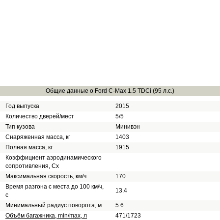
Общие данные о Ford C-Max 1.5 TDCi (95 л.с.)
Год выпуска
2015
Количество дверей/мест
5/5
Тип кузова
Минивэн
Снаряженная масса, кг
1403
Полная масса, кг
1915
Коэффициент аэродинамического
сопротивления, Сх
Максимальная скорость, км/ч
170
Время разгона с места до 100 км/ч,
13.4
с
Минимальный радиус поворота, м
5.6
Объём багажника, min/max, л
471/1723