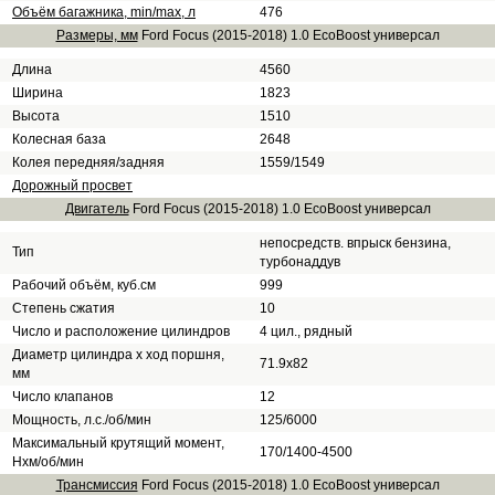
Объём багажника, min/max, л
476
Размеры, мм
Ford Focus (2015-2018) 1.0 EcoBoost универсал
Длина
4560
Ширина
1823
Высота
1510
Колесная база
2648
Колея передняя/задняя
1559/1549
Дорожный просвет
Двигатель
Ford Focus (2015-2018) 1.0 EcoBoost универсал
непосредств. впрыск бензина,
Тип
турбонаддув
Рабочий объём, куб.см
999
Степень сжатия
10
Число и расположение цилиндров
4 цил., рядный
Диаметр цилиндра х ход поршня,
71.9x82
мм
Число клапанов
12
Мощность, л.с./об/мин
125/6000
Максимальный крутящий момент,
170/1400-4500
Нхм/об/мин
Трансмиссия
Ford Focus (2015-2018) 1.0 EcoBoost универсал