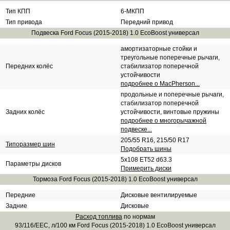
Тип КПП
6-МКПП
Тип привода
Передний привод
Подвеска Ford Focus (2015-2018) 1.0 EcoBoost универсал
амортизаторные стойки и
треугольные поперечные рычаги,
Передних колёс
стабилизатор поперечной
устойчивости
подробнее о MacPherson...
продольные и поперечные рычаги,
стабилизатор поперечной
Задних колёс
устойчивости, винтовые пружины
подробнее о многорычажной
подвеске...
205/55 R16, 215/50 R17
Типоразмер шин
Подобрать шины
5x108 ET52 d63.3
Параметры дисков
Примерить диски
Тормоза Ford Focus (2015-2018) 1.0 EcoBoost универсал
Передние
Дисковые вентилируемые
Задние
Дисковые
Расход топлива
по нормам
93/116/EEC, л/100 км Ford Focus (2015-2018) 1.0 EcoBoost универсал