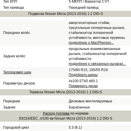
Тип КПП
5-МКПП / Вариатор CVT
Тип привода
Передний привод
Подвеска Nissan Micra (2013-2016) 1.2 DIG-S
амортизаторные стойки,
треугольные поперечные рычаги,
Передних колёс
стабилизатор поперечной
устойчивости, винтовые пружины
подробнее о MacPherson...
продольные взаимосвязанные
рычаги, стабилизатор поперечной
Задних колёс
устойчивости
подробнее о связанных рычагах...
175/60 R15, 185/55 R16
Типоразмер шин
Подобрать шины
4x100 ET40 d60.1
Параметры дисков
Примерить диски
Тормоза Nissan Micra (2013-2016) 1.2 DIG-S
Передние
Дисковые вентилируемые
Задние
Барабанные
Расход топлива
по нормам
93/116/EEC, л/100 км Nissan Micra (2013-2016) 1.2 DIG-S
Городской цикл
5.3 (6.1)