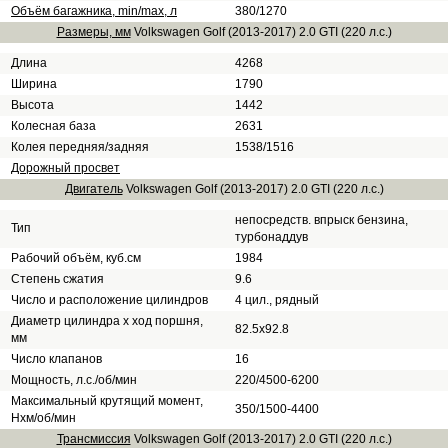
Объём багажника, min/max, л
380/1270
Размеры, мм
Volkswagen Golf (2013-2017) 2.0 GTI (220 л.с.)
Длина
4268
Ширина
1790
Высота
1442
Колесная база
2631
Колея передняя/задняя
1538/1516
Дорожный просвет
Двигатель
Volkswagen Golf (2013-2017) 2.0 GTI (220 л.с.)
непосредств. впрыск бензина,
Тип
турбонаддув
Рабочий объём, куб.см
1984
Степень сжатия
9.6
Число и расположение цилиндров
4 цил., рядный
Диаметр цилиндра х ход поршня,
82.5х92.8
мм
Число клапанов
16
Мощность, л.с./об/мин
220/4500-6200
Максимальный крутящий момент,
350/1500-4400
Нхм/об/мин
Трансмиссия
Volkswagen Golf (2013-2017) 2.0 GTI (220 л.с.)