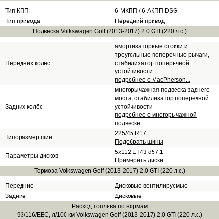
Тип КПП
6-МКПП / 6-АКПП DSG
Тип привода
Передний привод
Подвеска Volkswagen Golf (2013-2017) 2.0 GTI (220 л.с.)
амортизаторные стойки и
треугольные поперечные рычаги,
Передних колёс
стабилизатор поперечной
устойчивости
подробнее о MacPherson...
многорычажная подвеска заднего
моста, стабилизатор поперечной
Задних колёс
устойчивости
подробнее о многорычажной
подвеске...
225/45 R17
Типоразмер шин
Подобрать шины
5x112 ET43 d57.1
Параметры дисков
Примерить диски
Тормоза Volkswagen Golf (2013-2017) 2.0 GTI (220 л.с.)
Передние
Дисковые вентилируемые
Задние
Дисковые
Расход топлива
по нормам
93/116/EEC, л/100 км Volkswagen Golf (2013-2017) 2.0 GTI (220 л.с.)