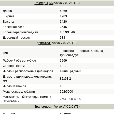
Размеры, мм
Volvo V40 2.0 (T3)
Длина
4369
Ширина
1783
Высота
1420
Колесная база
2646
Колея передняя/задняя
1559/1546
Дорожный просвет
133
Двигатель
Volvo V40 2.0 (T3)
непосредств. впрыск бензина,
Тип
турбонаддув
Рабочий объём, куб.см
1969
Степень сжатия
11.3
Число и расположение цилиндров
4 цил., рядный
Диаметр цилиндра х ход поршня,
82x93.2
мм
Число клапанов
16
Мощность, л.с./об/мин
152/5000
Максимальный крутящий момент,
250/1300-4000
Нхм/об/мин
Трансмиссия
Volvo V40 2.0 (T3)