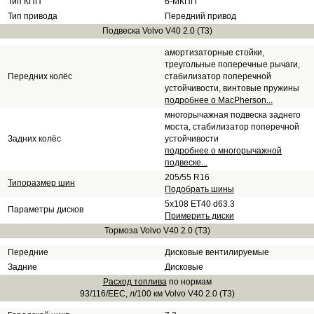
Тип КПП
6-МКПП
Тип привода
Передний привод
Подвеска Volvo V40 2.0 (T3)
амортизаторные стойки,
треугольные поперечные рычаги,
Передних колёс
стабилизатор поперечной
устойчивости, винтовые пружины
подробнее о MacPherson...
многорычажная подвеска заднего
моста, стабилизатор поперечной
Задних колёс
устойчивости
подробнее о многорычажной
подвеске...
205/55 R16
Типоразмер шин
Подобрать шины
5x108 ET40 d63.3
Параметры дисков
Примерить диски
Тормоза Volvo V40 2.0 (T3)
Передние
Дисковые вентилируемые
Задние
Дисковые
Расход топлива
по нормам
93/116/EEC, л/100 км Volvo V40 2.0 (T3)