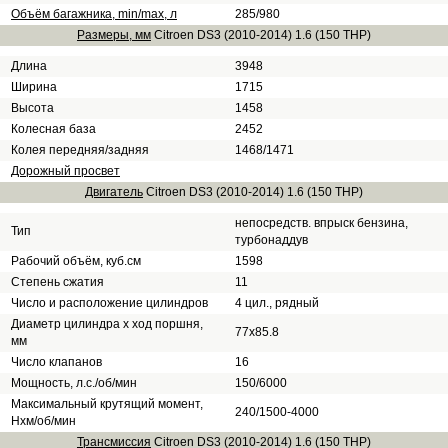
Объём багажника, min/max, л
285/980
Размеры, мм
Citroen DS3 (2010-2014) 1.6 (150 THP)
Длина
3948
Ширина
1715
Высота
1458
Колесная база
2452
Колея передняя/задняя
1468/1471
Дорожный просвет
Двигатель
Citroen DS3 (2010-2014) 1.6 (150 THP)
непосредств. впрыск бензина,
Тип
турбонаддув
Рабочий объём, куб.см
1598
Степень сжатия
11
Число и расположение цилиндров
4 цил., рядный
Диаметр цилиндра х ход поршня,
77x85.8
мм
Число клапанов
16
Мощность, л.с./об/мин
150/6000
Максимальный крутящий момент,
240/1500-4000
Нхм/об/мин
Трансмиссия
Citroen DS3 (2010-2014) 1.6 (150 THP)