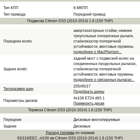
Тип КПП
6-МКПП
Тип привода
Передний привод
Подвеска Citroen DS3 (2010-2014) 1.6 (150 THP)
амортизаторные стойки, нижние
треугольные поперечные рычаги,
Передних колёс
стабилизатор поперечной
устойчивости, винтовые пружины
подробнее о MacPherson...
задний мост с подвеской колес на
соединенных продольных рычагах,
Задних колёс
стабилизатор поперечной
устойчивости, винтовые пружины
подробнее о связанных рычагах...
205/45/17
Типоразмер шин
Подобрать шины
4x108 ET24 d65.1
Параметры дисков
Примерить диски
Тормоза Citroen DS3 (2010-2014) 1.6 (150 THP)
Передние
Дисковые вентилируемые
Задние
Дисковые
Расход топлива
по нормам
93/116/EEC, л/100 км Citroen DS3 (2010-2014) 1.6 (150 THP)