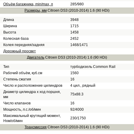
Объём багажника, min/max, л
285/980
Размеры, мм
Citroen DS3 (2010-2014) 1.6 (90 HDi)
Длина
3948
Ширина
1715
Высота
1458
Колесная база
2452
Колея передняя/задняя
1468/1471
Дорожный просвет
Двигатель
Citroen DS3 (2010-2014) 1.6 (90 HDi)
Тип
турбодизель Common Rail
Рабочий объём, куб.см
1560
Степень сжатия
16
Число и расположение цилиндров
4 цил., рядный
Диаметр цилиндра х ход поршня,
75x88.3
мм
Число клапанов
16
Мощность, л.с./об/мин
92/4000
Максимальный крутящий момент,
230/1750
Нхм/об/мин
Трансмиссия
Citroen DS3 (2010-2014) 1.6 (90 HDi)