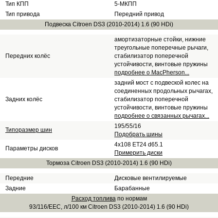
Тип КПП
5-МКПП
Тип привода
Передний привод
Подвеска Citroen DS3 (2010-2014) 1.6 (90 HDi)
амортизаторные стойки, нижние
треугольные поперечные рычаги,
Передних колёс
стабилизатор поперечной
устойчивости, винтовые пружины
подробнее о MacPherson...
задний мост с подвеской колес на
соединенных продольных рычагах,
Задних колёс
стабилизатор поперечной
устойчивости, винтовые пружины
подробнее о связанных рычагах...
195/55/16
Типоразмер шин
Подобрать шины
4x108 ET24 d65.1
Параметры дисков
Примерить диски
Тормоза Citroen DS3 (2010-2014) 1.6 (90 HDi)
Передние
Дисковые вентилируемые
Задние
Барабанные
Расход топлива
по нормам
93/116/EEC, л/100 км Citroen DS3 (2010-2014) 1.6 (90 HDi)