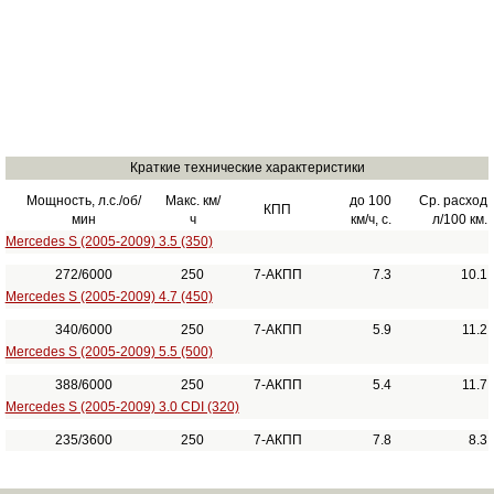
Краткие технические характеристики
Мощность, л.с./об/
Макс. км/
до 100
Ср. расход
КПП
мин
ч
км/ч, с.
л/100 км.
Mercedes S (2005-2009) 3.5 (350)
272/6000
250
7-АКПП
7.3
10.1
Mercedes S (2005-2009) 4.7 (450)
340/6000
250
7-АКПП
5.9
11.2
Mercedes S (2005-2009) 5.5 (500)
388/6000
250
7-АКПП
5.4
11.7
Mercedes S (2005-2009) 3.0 CDI (320)
235/3600
250
7-АКПП
7.8
8.3