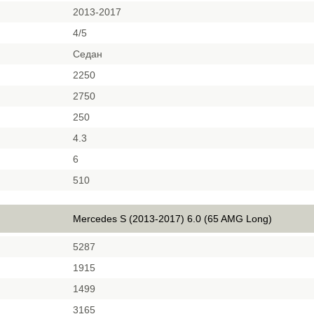
2013-2017
4/5
Седан
2250
2750
250
4.3
6
510
Mercedes S (2013-2017) 6.0 (65 AMG Long)
5287
1915
1499
3165