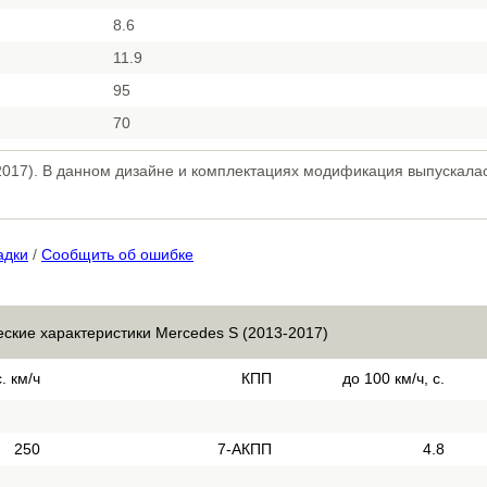
8.6
11.9
95
70
17). В данном дизайне и комплектациях модификация выпускалась
адки
/
Сообщить об ошибке
еские характеристики Mercedes S (2013-2017)
. км/ч
КПП
до 100 км/ч, с.
250
7-АКПП
4.8