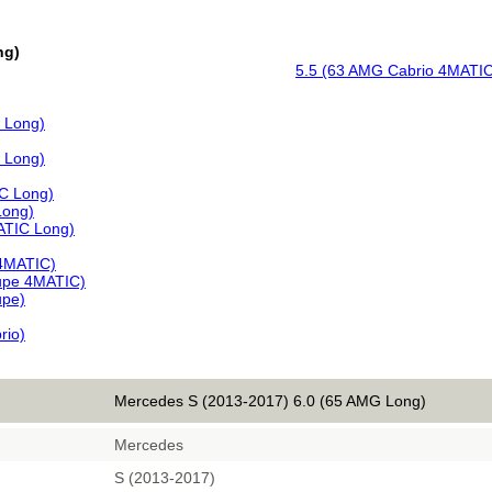
ng)
5.5 (63 AMG Cabrio 4MATIC
 Long)
 Long)
C Long)
Long)
ATIC Long)
 4MATIC)
upe 4MATIC)
upe)
rio)
Mercedes S (2013-2017) 6.0 (65 AMG Long)
Mercedes
S (2013-2017)