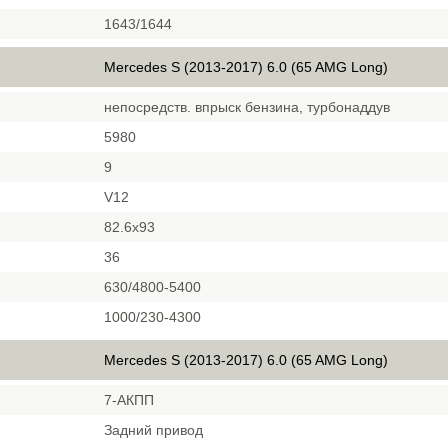
1643/1644
Mercedes S (2013-2017) 6.0 (65 AMG Long)
непосредств. впрыск бензина, турбонаддув
5980
9
V12
82.6x93
36
630/4800-5400
1000/230-4300
Mercedes S (2013-2017) 6.0 (65 AMG Long)
7-АКПП
Задний привод