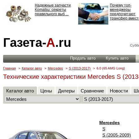
Надежные запчасти
Почему топ-
Komatsu: секреты
менеджеры
правильного выб ...
предпочитают
трансфер вместо
Страхование
Газета-
А
.ru
ответственности: все,
что нужно знать ...
Суббо
Продать авто
Купить авто
Главная
>
Каталог авто
>
Mercedes
>
S (2013-2017)
>
6.0 (65 AMG Long)
Технические характеристики Mercedes S (2013
Каталог авто
Цены
Дилеры
Сравнение
Новости
Ши
Mercedes
S
S (2005-2009)