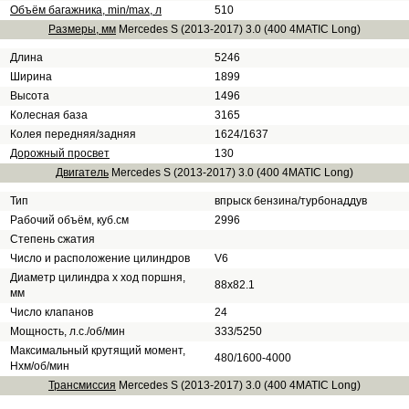
Объём багажника, min/max, л
510
Размеры, мм
Mercedes S (2013-2017) 3.0 (400 4MATIC Long)
Длина
5246
Ширина
1899
Высота
1496
Колесная база
3165
Колея передняя/задняя
1624/1637
Дорожный просвет
130
Двигатель
Mercedes S (2013-2017) 3.0 (400 4MATIC Long)
Тип
впрыск бензина/турбонаддув
Рабочий объём, куб.см
2996
Степень сжатия
Число и расположение цилиндров
V6
Диаметр цилиндра х ход поршня,
88x82.1
мм
Число клапанов
24
Мощность, л.с./об/мин
333/5250
Максимальный крутящий момент,
480/1600-4000
Нхм/об/мин
Трансмиссия
Mercedes S (2013-2017) 3.0 (400 4MATIC Long)