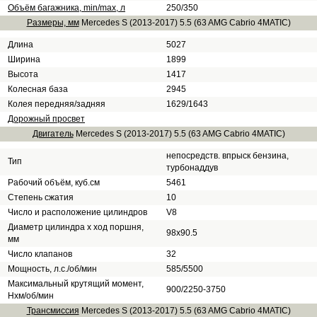
Объём багажника, min/max, л
250/350
Размеры, мм
Mercedes S (2013-2017) 5.5 (63 AMG Cabrio 4MATIC)
Длина
5027
Ширина
1899
Высота
1417
Колесная база
2945
Колея передняя/задняя
1629/1643
Дорожный просвет
Двигатель
Mercedes S (2013-2017) 5.5 (63 AMG Cabrio 4MATIC)
непосредств. впрыск бензина,
Тип
турбонаддув
Рабочий объём, куб.см
5461
Степень сжатия
10
Число и расположение цилиндров
V8
Диаметр цилиндра х ход поршня,
98x90.5
мм
Число клапанов
32
Мощность, л.с./об/мин
585/5500
Максимальный крутящий момент,
900/2250-3750
Нхм/об/мин
Трансмиссия
Mercedes S (2013-2017) 5.5 (63 AMG Cabrio 4MATIC)