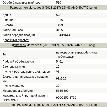
Объём багажника, min/max, л
510
Размеры, мм
Mercedes S (2013-2017) 5.5 (63 AMG 4MATIC Long)
Длина
5287
Ширина
1915
Высота
1499
Колесная база
3165
Колея передняя/задняя
1643/1644
Дорожный просвет
Двигатель
Mercedes S (2013-2017) 5.5 (63 AMG 4MATIC Long)
непосредств. впрыск бензина,
Тип
турбонаддув
Рабочий объём, куб.см
5461
Степень сжатия
10
Число и расположение цилиндров
V8
Диаметр цилиндра х ход поршня,
98х90.5
мм
Число клапанов
32
Мощность, л.с./об/мин
585/5500
Максимальный крутящий момент,
900/2250-3750
Нхм/об/мин
Трансмиссия
Mercedes S (2013-2017) 5.5 (63 AMG 4MATIC Long)