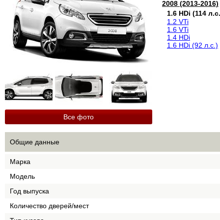
2008 (2013-2016)
1.6 HDi (114 л.с.
1.2 VTi
1.6 VTi
1.4 HDi
1.6 HDi (92 л.с.)
Все фото
Общие данные
Марка
Модель
Год выпуска
Количество дверей/мест