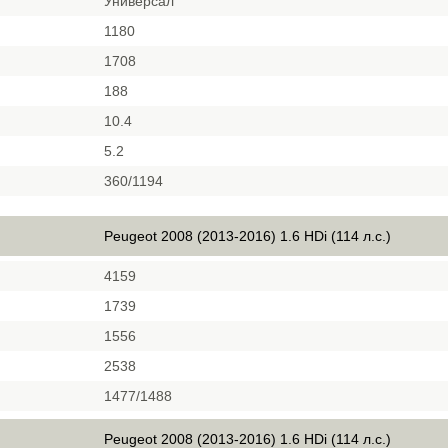
Универсал
1180
1708
188
10.4
5.2
360/1194
Peugeot 2008 (2013-2016) 1.6 HDi (114 л.с.)
4159
1739
1556
2538
1477/1488
Peugeot 2008 (2013-2016) 1.6 HDi (114 л.с.)