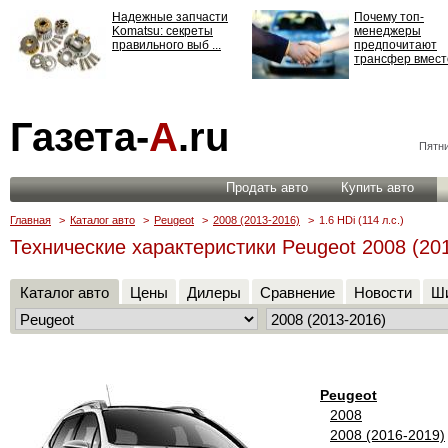
Надежные запчасти
Почему топ-
Komatsu: секреты
менеджеры
правильного выб ...
предпочитают
трансфер вместо
Страхование
Газета-
А
.ru
ответственности: все,
что нужно знать ...
Пятни
Продать авто
Купить авто
Главная
>
Каталог авто
>
Peugeot
>
2008 (2013-2016)
>
1.6 HDi (114 л.с.)
Технические характеристики Peugeot 2008 (2013
Каталог авто
Цены
Дилеры
Сравнение
Новости
Ши
Peugeot
2008
2008 (2016-2019)