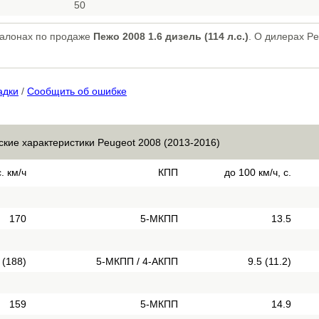
50
салонах по продаже
Пежо 2008 1.6 дизель (114 л.с.)
. О дилерах Pe
адки
/
Сообщить об ошибке
ские характеристики Peugeot 2008 (2013-2016)
. км/ч
КПП
до 100 км/ч, с.
170
5-МКПП
13.5
 (188)
5-МКПП / 4-АКПП
9.5 (11.2)
159
5-МКПП
14.9