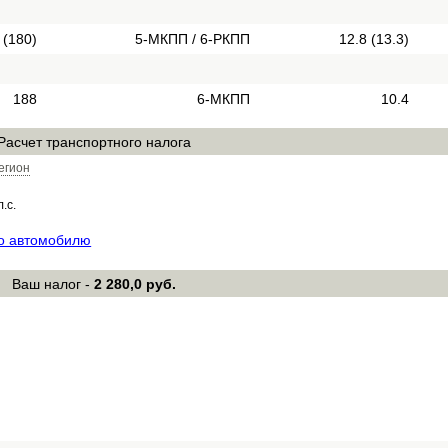
 (180)
5-МКПП / 6-РКПП
12.8 (13.3)
188
6-МКПП
10.4
Расчет транспортного налога
егион
л.с.
по автомобилю
Ваш налог -
2 280,0 руб.