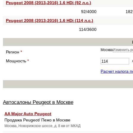
Peugeot 2008 (2013-2016) 1.6 HDi (92 л.с.)
92/4000
182
Peugeot 2008 (2013-2016) 1.6 HDi (114 л.с.)
114/3600
Москва
Изменить р
Регион
*
Мощность
*
Расчет налога 
Автосалоны Peugeot в Москве
AA Major Auto Peugeot
Продажа Peugeot/ Пежо в Москве
Москва, Новорижское шоссе, д. 8 км от МКАД