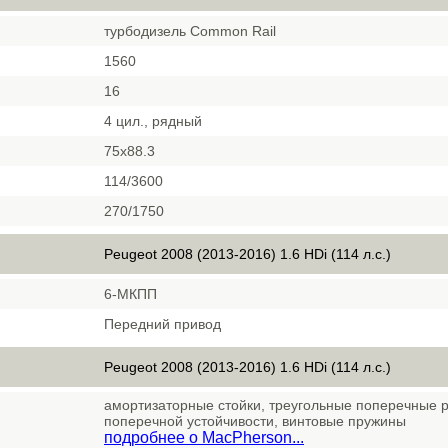
турбодизель Common Rail
1560
16
4 цил., рядный
75х88.3
114/3600
270/1750
Peugeot 2008 (2013-2016) 1.6 HDi (114 л.с.)
6-МКПП
Передний привод
Peugeot 2008 (2013-2016) 1.6 HDi (114 л.с.)
амортизаторные стойки, треугольные поперечные р
поперечной устойчивости, винтовые пружины
подробнее о MacPherson...