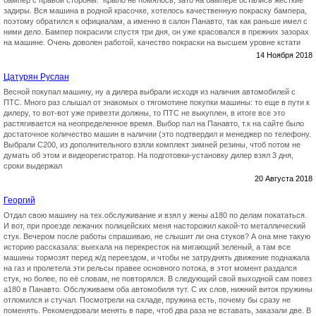
бампер с правой стороны. Крыло не помялось, зато на бампере остались жёсткие
задиры. Вся машина в родной красочке, хотелось качественную покраску бампера,
поэтому обратился к официалам, а именно в салон Панавто, так как раньше имел с
ними дело. Бампер покрасили спустя три дня, он уже красовался в прежних зазорах
на машине. Очень доволен работой, качество покраски на высшем уровне кстати
14 Ноября 2018
Цатурян Руслан
Весной покупал машину, ну а дилера выбрали исходя из наличия автомобилей с
ПТС. Много раз слышал от знакомых о тягомотине покупки машины: то еще в пути к
дилеру, то вот-вот уже привезти должны, то ПТС не выкуплен, в итоге все это
растягивается на неопределенное время. Выбор пал на Панавто, т.к на сайте было
достаточное количество машин в наличии (это подтвердил и менеджер по телефону.
Выбрали С200, из дополнительного взяли комплект зимней резины, чтоб потом не
думать об этом и видеорегистратор. На подготовки-установку дилер взял 3 дня,
сроки выдержал
20 Августа 2018
Георгий
Отдал свою машину на тех.обслуживание и взял у жены а180 по делам покататься.
И вот, при проезде лежачих полицейских меня насторожил какой-то металлический
стук. Вечером после работы спрашиваю, не слышит ли она стуков? А она мне такую
историю рассказала: выехала на перекресток на мигающий зеленый, а там все
машины тормозят перед ж/д переездом, и чтобы не затруднять движение поднажала
на газ и пролетела эти рельсы правее основного потока, в этот момент раздался
стук, но более, по её словам, не повторялся. В следующий свой выходной сам повез
а180 в Панавто. Обслуживаем оба автомобиля тут. С их слов, нижний виток пружины
отломился и стучал. Посмотрели на складе, пружина есть, почему бы сразу не
поменять. Рекомендовали менять в паре, чтоб два раза не вставать, заказали две. В