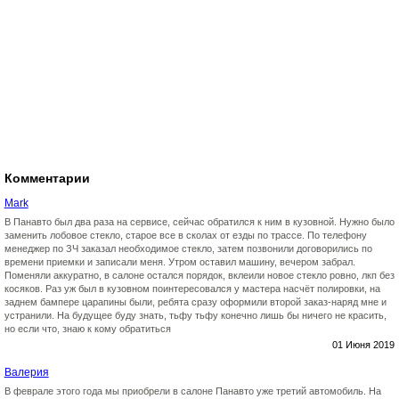
Комментарии
Mark
В Панавто был два раза на сервисе, сейчас обратился к ним в кузовной. Нужно было
заменить лобовое стекло, старое все в сколах от езды по трассе. По телефону
менеджер по ЗЧ заказал необходимое стекло, затем позвонили договорились по
времени приемки и записали меня. Утром оставил машину, вечером забрал.
Поменяли аккуратно, в салоне остался порядок, вклеили новое стекло ровно, лкп без
косяков. Раз уж был в кузовном поинтересовался у мастера насчёт полировки, на
заднем бампере царапины были, ребята сразу оформили второй заказ-наряд мне и
устранили. На будущее буду знать, тьфу тьфу конечно лишь бы ничего не красить,
но если что, знаю к кому обратиться
01 Июня 2019
Валерия
В феврале этого года мы приобрели в салоне Панавто уже третий автомобиль. На