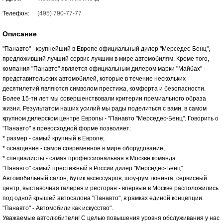
Телефон:
(495) 790-77-77
Описание
"Панавто" - крупнейший в Европе официальный дилер "Мерседес-Бенц",
предложивший лучший сервис лучшим в мире автомобилям. Кроме того,
компания "Панавто" является официальным дилером марки "Майбах" -
представительских автомобилей, которые в течение нескольких
десятилетий являются символом престижа, комфорта и безопасности.
Более 15-ти лет мы совершенствовали критерии премиального образа
жизни. Результатом наших усилий мы рады поделиться с вами, в самом
крупном дилерском центре Европы - "Панавто "Мерседес-Бенц". Говорить о
"Панавто" в превосходной форме позволяет:
* размер - самый крупный в Европе;
* оснащение - самое современное в мире оборудование;
* специалисты - самая профессиональная в Москве команда.
"Панавто" самый престижный в России дилер "Мерседес-Бенц"
Автомобильный салон, бутик аксессуаров, шоу-рум тюнинга, сервисный
центр, выставочная галерея и ресторан - впервые в Москве расположились
под одной крышей автосалона "Панавто", в рамках единой концепции:
"Панавто" - Автомобили как искусство".
Уважаемые автолюбители! С целью повышения уровня обслуживания у нас