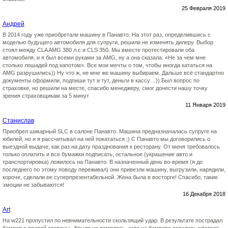
25 Февраля 2019
Андрей
В 2014 году уже приобретали машину в Панавто. На этот раз, определившись с
моделью будущего автомобиля для супруги, решили не изменять дилеру. Выбор
стоял между CLA AMG 380 л.с и CLS 350. Мы вместе протестировали оба
автомобиля, и я был всеми руками за AMG, ну а она сказала: «Не за чем мне
столько лошадей под капотом». Все мои мечты о том, чтобы иногда кататься на
AMG разрушились)) Ну что ж, не мне же машину выбираем. Дальше всё стандартно
документы оформили, подпиши тут и тут, деньги в кассу…)) Был вопрос по
страховке, но решили на месте, спасибо менеджеру, смог донести нашу точку
зрения страховщикам за 5 минут
11 Января 2019
Станислав
Приобрел шикарный SLC в салоне Панавто. Машина предназначалась супруге на
юбилей, но и я рассчитывал на ней покататься ;) С Панавто мы договорились о
выездной выдаче, как раз на дату празднования к ресторану. От меня требовалось
только оплатить и все бумажки подписать, остальное (украшение авто и
транспортировка) ложилось на Панавто. В назначенный день во-время (я до
последнего по этому поводу переживал) они привезли машину, выгрузили, нарядили,
короче, сделали ее суперпрезентабельной. Жена была в восторге! Спасибо, такие
эмоции не забываются!
16 Декабря 2018
Art
На w221 пропустил по невнимательности скользящий удар. В результате пострадал