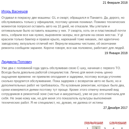
21 Февраля 2018
Игорь Васнецов
Отдавал в покраску две машины: GL и смарт, обращался в Панавто. Да, дорого, но
обслуживаюсь только у официалов, поэтому ценник понимал. Помимо технических
моментов попросил оставить авто на 10 дней, не отказали. Мы улетали и
оптимальным было оставить машины у них. У смарта, хоть он и пластиковый почти
весь, собрали все как нужно, выровняли зазоры, все детали на своих местах. У gl
красили только бампер и правое крыло, нареканий тоже никаких, лкп идентично
заводскому, визуально отличий нет. Вернули машины чистыми, об окончании
ремонта сообщили заранее. Короче говоря, все как положено, работают для людей.
19 Января 2018
Людмила Попович
Уже два с половиной года здесь обслуживаю свою С-шку, начиная с первого ТО.
Всегда была довольна работой специалистов. Лично для меня очень ценно
ощущение времени: не приемлю опоздания и задержки, поэтому всегда уточняю
сколько продлится обслуживание. Пока задержек с возвратом авто не было, но и
дополнительных работ не требовалось. По кузовным ремонтам, которых было два,
сроки измеряются днями поэтому тут проще. Кроме этого отмечу внешний вид
сотрудников в ремонтной зоне (чистые и аккуратные), уже не раз это отмечала для
себя. Не знаю кому как, но для меня это показатель культуры выполнения
технических работ. Я не специалист, но, думаю, не далека от истины
27 Декабря 2017
предыдущая
следующая
1
2
3
4
5