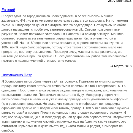
25 Апреля 2018
Евгений
С переездом за город возникла необходимость в более высокой машине,
желательно 4*4 , но в то же время не хотелось лишаться комфорта. На тот момент
был с180, подсобрали денег и смотрели что-то подходящее. Наткнулись на сайте
дилера на машины с пробегом, заинтересовались glk. Сперва позвонили, все
разузнали. Затем поехали в этот салон, в Панавто, на осмотр в живую. Машина
соответствовала всем заявленным характеристикам, была очень чистой и
ухоженной. Наш с180 оценили в этом же салоне, оценили ниже рынка, где-то на
100к, но glk надо было забирать, потому что в таком состоянии очень мало что
продается, поэтому согласились. Проездив зиму, машина не капризничала, и в
настоящее время прошла третье ТО, без дополнительных работ, только плановые,
поэтому о недополученной стоимости не жалеем
24 Марта 2018
Никольченко Петр
Я бронировал автомобиль через сайт автосалона. Приезжал за ними из другого
города, поэтому хотел, чтобы он точно был в наличии, и чтобы оформились мы в
один день. Просто начитался отзывов людей, которые приезжают, а их машины не
оказывается в наличии. Переживал, скрывать не буду. Менеджер уверял, что
автомобиль будет в наличии и уже к моему приезду часть документов он оформит
(для ускорения процесса). Не знаю, что конкретно он оформил, но процедура
оформления далеко не 2 подписи поставить, правда, С180 был в наличии в нужном
цвете, который я просил. Плюс к основному пакету сразу оформили страховку. И
вот, оба замученные, (и я, и менеджер) дошли до финала первого этапа. Второй этап
акты приемки и получения ключей растянулся еще на 4дня, но как не странно это
считается нормальным и даже быстрым))) Сама машина радует, с выбором не
ошибся.