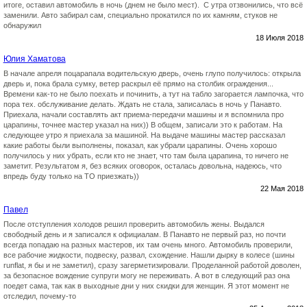
итоге, оставил автомобиль в ночь (днем не было мест). С утра отзвонились, что всё
заменили. Авто забирал сам, специально прокатился по их камням, стуков не
обнаружил
18 Июля 2018
Юлия Хаматова
В начале апреля поцарапала водительскую дверь, очень глупо получилось: открыла
дверь и, пока брала сумку, ветер раскрыл её прямо на столбик ограждения...
Времени как-то не было поехать и починить, а тут на табло загорается лампочка, что
пора тех. обслуживание делать. Ждать не стала, записалась в ночь у Панавто.
Приехала, начали составлять акт приема-передачи машины и я вспомнила про
царапины, точнее мастер указал на них)) В общем, записали это к работам. На
следующее утро я приехала за машиной. На выдаче машины мастер рассказал
какие работы были выполнены, показал, как убрали царапины. Очень хорошо
получилось у них убрать, если кто не знает, что там была царапина, то ничего не
заметит. Результатом я, без всяких оговорок, осталась довольна, надеюсь, что
впредь буду только на ТО приезжать))
22 Мая 2018
Павел
После отступления холодов решил проверить автомобиль жены. Выдался
свободный день и я записался к официалам. В Панавто не первый раз, но почти
всегда попадаю на разных мастеров, их там очень много. Автомобиль проверили,
все рабочие жидкости, подвеску, развал, схождение. Нашли дырку в колесе (шины
runflat, я бы и не заметил), сразу загерметизировали. Проделанной работой доволен,
за безопасное вождение супруги могу не переживать. А вот в следующий раз она
поедет сама, так как в выходные дни у них скидки для женщин. Я этот момент не
отследил, почему-то