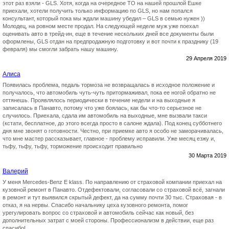
этот раз взяли - GLS. Хотя, когда на очередное ТО на нашей прошлой Ешке
приехали, хотели получить только информацию по GLS, но нам попался
консультант, который пока мы ждали машину убедил – GLS в семью нужен ))
Молодец, на ровном месте продал. На следующей неделе муж уже поехал
оценивать авто в трейд-ин, еще в течение нескольких дней все документы были
оформлены, GLS отдан на предпродажную подготовку и вот почти к празднику (19
февраля) мы смогли забрать нашу машину.
29 Апреля 2019
Алиса
Появилась проблема, педаль тормоза не возвращалась в исходное положение и
получалось, что автомобиль чуть-чуть притормаживал, пока ее ногой обратно не
оттянешь. Проявлялось периодически в течение недели и на выходные я
записалась в Панавто, потому что уже боялась, как бы что-то серьезное не
случилось. Приехала, сдала им автомобиль на выходные, мне вызвали такси
(кстати, бесплатное, до этого всегда просто в салоне ждала). Под конец субботнего
дня мне звонят о готовности. Честно, при приемке авто я особо не заморачивалась,
что мне мастер рассказывает, главное - проблему исправили. Уже месяц езжу и,
тьфу, тьфу, тьфу, торможение происходит правильно
30 Марта 2019
Валерий
У меня Mercedes-Benz E klass. По направлению от страховой компании приехал на
кузовной ремонт в Панавто. Отдефектовали, согласовали со страховой всё, загнали
в ремонт и тут выявился скрытый дефект, да на сумму почти 30 тыс. Страховая - в
отказ, я на нервы. Спасибо начальнику цеха кузовного ремонта, помог
урегулировать вопрос со страховой и автомобиль сейчас как новый, без
дополнительных затрат с моей стороны. Профессионализм в действии, еще раз
спасибо!