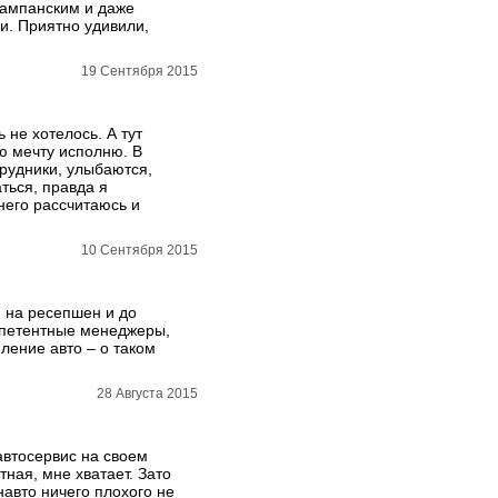
 шампанским и даже
и. Приятно удивили,
19 Сентября 2015
 не хотелось. А тут
ю мечту исполню. В
трудники, улыбаются,
ться, правда я
 него рассчитаюсь и
10 Сентября 2015
и на ресепшен и до
мпетентные менеджеры,
ление авто – о таком
28 Августа 2015
 автосервис на своем
ная, мне хватает. Зато
навто ничего плохого не