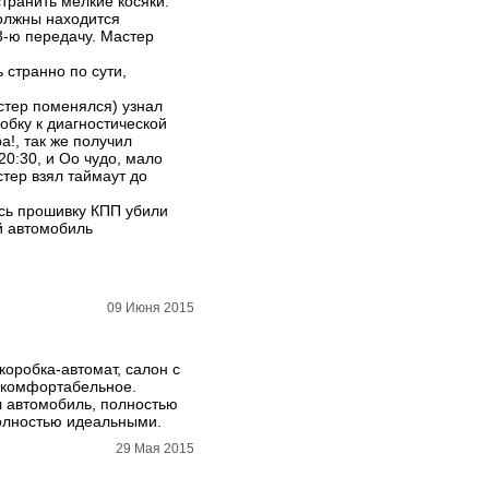
странить мелкие косяки:
должны находится
 3-ю передачу. Мастер
 странно по сути,
стер поменялся) узнал
обку к диагностической
!, так же получил
20:30, и Оо чудо, мало
стер взял таймаут до
ось прошивку КПП убили
ый автомобиль
09 Июня 2015
коробка-автомат, салон с
, комфортабельное.
л автомобиль, полностью
полностью идеальными.
29 Мая 2015