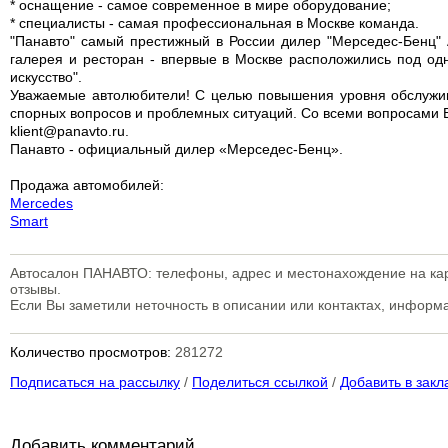
* оснащение - самое современное в мире оборудование;
* специалисты - самая профессиональная в Москве команда.
"Панавто" самый престижный в России дилер "Мерседес-Бенц" 
галерея и ресторан - впервые в Москве расположились под одн
искусство".
Уважаемые автолюбители! С целью повышения уровня обслужива
спорных вопросов и проблемных ситуаций. Со всеми вопросами
klient@panavto.ru.
Панавто - официальный дилер «Мерседес-Бенц».
Продажа автомобилей:
Mercedes
Smart
Автосалон ПАНАВТО: телефоны, адрес и местонахождение на кар
отзывы.
Если Вы заметили неточность в описании или контактах, инфор
Количество просмотров:
281272
Подписаться на рассылку
/
Поделиться ссылкой
/
Добавить в закл
Добавить комментарий