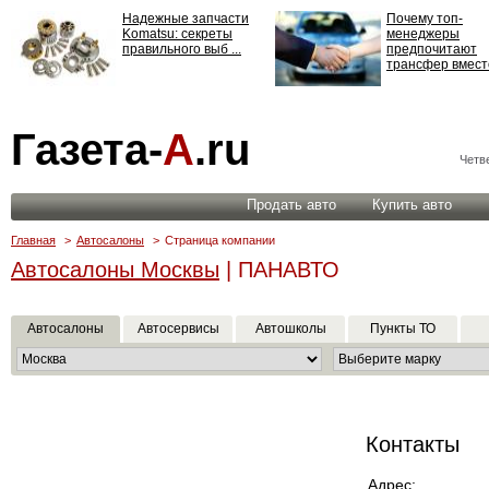
Надежные запчасти
Почему топ-
Komatsu: секреты
менеджеры
правильного выб ...
предпочитают
трансфер вместо
Страхование
Газета-
А
.ru
ответственности: все,
что нужно знать ...
Четве
Продать авто
Купить авто
Главная
>
Автосалоны
>
Страница компании
Автосалоны Москвы
| ПАНАВТО
Автосалоны
Автосервисы
Автошколы
Пункты ТО
Контакты
Адрес: