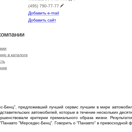
(495) 790-77-77
Добавить e-mail
Добавить сайт
компании
ами
ию в каталоге
сть
ение
с-Бенц", предложивший лучший сервис лучшим в мире автомобил
дставительских автомобилей, которые в течение нескольких деся
ершенствовали критерии премиального образа жизни. Результа
"Панавто "Мерседес-Бенц". Говорить о "Панавто" в превосходной 