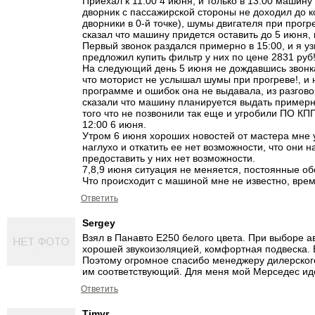
Приехал к 11:00 4 июня, и только в 13:00 машину
дворник с пассажирской стороны не доходил до ко
дворники в 0-й точке), шумы двигателя при прогр
сказал что машину придется оставить до 5 июня, 
Первый звонок раздался примерно в 15:00, и я уз
предложил купить фильтр у них по цене 2831 руб!,
На следующий день 5 июня не дождавшись звонка 
что моторист не услышал шумы при прогреве!, и 
программе и ошибок она не выдавала, из разгово
сказали что машину планируется выдать примерно
того что не позвонили так еще и угробили ПО КПП
12:00 6 июня.
Утром 6 июня хороших новостей от мастера мне у
наглухо и откатить ее нет возможности, что они 
предоставить у них нет возможности.
7,8,9 июня ситуация не меняется, постоянные о
Что происходит с машиной мне не известно, время
Ответить
Sergey
Взял в Панавто Е250 белого цвета. При выборе а
хорошей звукоизоляцией, комфортная подвеска. 
Поэтому огромное спасибо менеджеру дилерского
им соответствующий. Для меня мой Мерседес иде
Ответить
Timyr