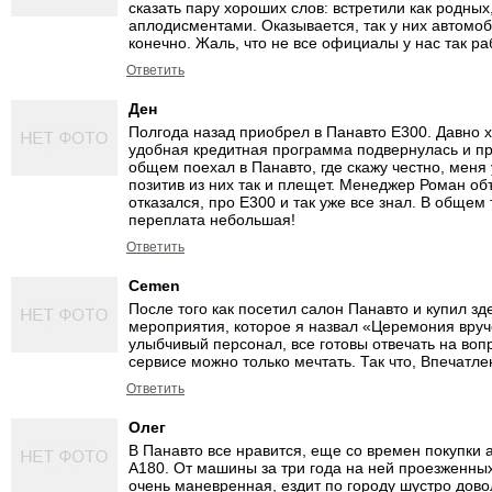
сказать пару хороших слов: встретили как родны
аплодисментами. Оказывается, так у них автомо
конечно. Жаль, что не все официалы у нас так ра
Ответить
Ден
Полгода назад приобрел в Панавто Е300. Давно хот
удобная кредитная программа подвернулась и пр
общем поехал в Панавто, где скажу честно, меня
позитив из них так и плещет. Менеджер Роман об
отказался, про Е300 и так уже все знал. В общем
переплата небольшая!
Ответить
Cemen
После того как посетил салон Панавто и купил з
мероприятия, которое я назвал «Церемония вру
улыбчивый персонал, все готовы отвечать на во
сервисе можно только мечтать. Так что, Впечатле
Ответить
Олег
В Панавто все нравится, еще со времен покупки а
А180. От машины за три года на ней проезженных
очень маневренная, ездит по городу шустро довол