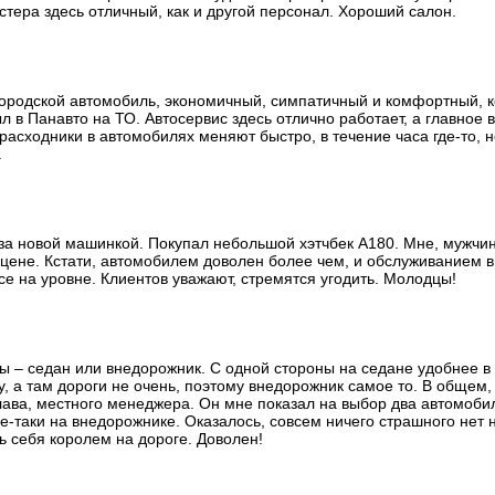
стера здесь отличный, как и другой персонал. Хороший салон.
городской автомобиль, экономичный, симпатичный и комфортный, к
ыл в Панавто на ТО. Автосервис здесь отлично работает, а главное 
 расходники в автомобилях меняют быстро, в течение часа где-то,
.
за новой машинкой. Покупал небольшой хэтчбек А180. Мне, мужчин
 цене. Кстати, автомобилем доволен более чем, и обслуживанием в
все на уровне. Клиентов уважают, стремятся угодить. Молодцы!
– седан или внедорожник. С одной стороны на седане удобнее в г
, а там дороги не очень, поэтому внедорожник самое то. В общем,
ва, местного менеджера. Он мне показал на выбор два автомоби
е-таки на внедорожнике. Оказалось, совсем ничего страшного нет н
шь себя королем на дороге. Доволен!