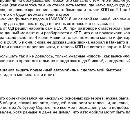
 приняли на обслуживание, может это связано с тем, что я решил у
нца (как оказалось там на стекле есть метки, где четко видно где 
еве, не ровное крепление заднего бампера и толчки КПП со 2-1 на
и что он будет держать меня в курсе.
нал что фильтр с кодом a1668300218 не от этой машины!, что очень
 ну да ладно, ехать туда не очень хотелось и я согласился.
от ОД решил набрать сам в 15:00, при разговоре с мастером ( ма
на данный момент они разбираются с КПП, что они подключали кор
ра стало ясно что 4 июня машине только поменяли масло и фильтра
 в 20:00 5 июня, снова не дождавшись звонка набрал в Панавто в 
 при попытке перепрошивки, и теперь КПП не встает в паркинг. Ма
слышать так и не довелось, только ужасные новости, как выяснил
написали в представительство и надо ждать до 9 июня!, а подменн
бещания выдать подменный автомобиль и сделать мой быстрее.
 идет а машина так и стоит.
вто ориентировался на несколько основных критериев: нужна была 
В общем, спокойное авто, средней мощности хотелось, и, конечно
 центра Албутову Сергею, что все мои пожелания учел и подобра
ален, хотя раньше я даже не думал, что автомобили могут быть 