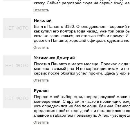
скажу. Сейчас регулярно сюда на сервис езжу, ма
Ответить
Николай
Взял в Панавто В180. Очень доволен – хороший 
как купил его полтора года назад, уже три раза б
сколько запишешься, во столько тебя и примут. И
доволен Панавто, хороший официал, однозначно
Ответить
Устименко Дмитрий
Посетил Панавто в марте месяце. Приехал сюда 
машина в самый раз. И по характеристикам, и по
сервис после обкатки успел пройти. Здесь у них 
Ответить
Руслан
Передо мной выбор стоял перед покупкой машины 
маневренный. С другой, я часто в провинцию езжу
уже определился не без помощи Демина Станисла
предложил пройти тест-драйв, и остановился я вс
главное к габаритам привыкнуть. А так, чувствуе
Ответить