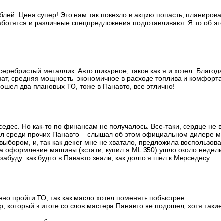
рублей. Цена супер! Это нам так повезло в акцию попасть, планиров
заботятся и различные спецпредложения подготавливают. Я то об 
 серебристый металлик. Авто шикарное, такое как я и хотел. Благо
мат, средняя мощность, экономичное в расходе топлива и комфорта
ошел два плановых ТО, тоже в Панавто, все отлично!
седес. Но как-то по финансам не получалось. Все-таки, сердце не
ал среди прочих Панавто – слышал об этом официальном дилере мн
ыбором, и, так как денег мне не хватало, предложила воспользов
 оформление машины (кстати, купил я ML 350) ушло около недели 
абуду: как будто в Панавто знали, как долго я шел к Мерседесу.
но пройти ТО, так как масло хотел поменять побыстрее.
тр, который в итоге со слов мастера Панавто не подошел, хотя таки