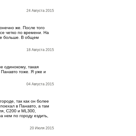
24 Августа 2015
онечно же. После того
все четко по времени. На
 не больше. В общем
18 Августа 2015
е одинокому, такая
 Панавто тоже. Я уже и
04 Августа 2015
ороде, так как он более
 поехал в Панавто, а там
ля, С200 и ML300,
а нем по городу ездить,
20 Июля 2015