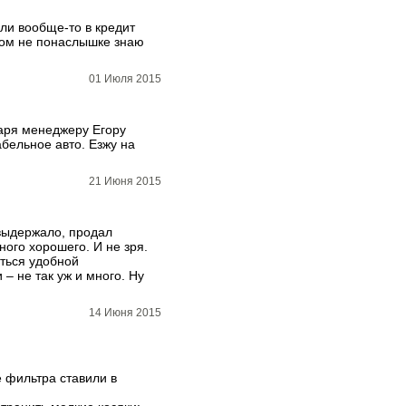
али вообще-то в кредит
этом не понаслышке знаю
01 Июля 2015
даря менеджеру Егору
бельное авто. Езжу на
21 Июня 2015
 выдержало, продал
ого хорошего. И не зря.
аться удобной
– не так уж и много. Ну
14 Июня 2015
е фильтра ставили в