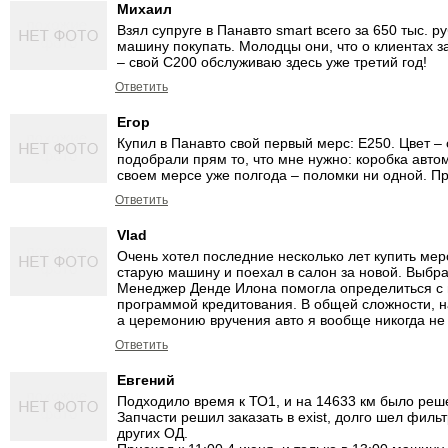
Михаил
Взял супруге в Панавто smart всего за 650 тыс. 
машину покупать. Молодцы они, что о клиентах 
– свой С200 обслуживаю здесь уже третий год!
Ответить
Eгор
Купил в Панавто свой первый мерс: Е250. Цвет –
подобрали прям то, что мне нужно: коробка авто
своем мерсе уже полгода – поломки ни одной. Пр
Ответить
Vlad
Очень хотел последние несколько лет купить мер
старую машину и поехал в салон за новой. Выбр
Менеджер Денде Илона помогла определиться с в
программой кредитования. В общей сложности, на
а церемонию вручения авто я вообще никогда не з
Ответить
Евгений
Подходило время к ТО1, и на 14633 км было реше
Запчасти решил заказать в exist, долго шел филь
других ОД.