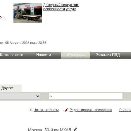
Дежурный эвакуатор:
особенности услуги
 ...
рг, 06 Августа 2026 года, 23:56
Каталог авто
Новости
Экзамен ПДД
Компании
Другое
+
Читать отзывы
Редактировать компанию
Распеч
Москва, 50-й км МКАД