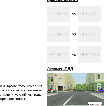
VS
VS
VS
Экзамен ПДД
ям. Кроме того, компания
тилетий являются символом
том наших усилий мы рады
форме позволяет: