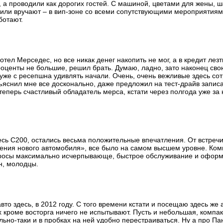
х, а проводили как дорогих гостей. С машиной, цветами для жены,
били вручают – в вип-зоне со всеми сопутствующими мероприятиям
ботают.
ел Мерседес, но все никак денег накопить не мог, а в кредит лезть
оценты не большие, решил брать. Думаю, ладно, зато наконец сво
 уже с ресепшна удивлять начали. Очень, очень вежливые здесь со
ъяснил мне все досконально, даже предложил на тест-драйв записа
 теперь счастливый обладатель мерса, кстати через полгода уже за
десь С200, остались весьма положительные впечатления. От встреч
чения нового автомобиля», все было на самом высшем уровне. Ко
просы максимально исчерпывающе, быстрое обслуживание и оформ
н, молодцы.
вто здесь, в 2012 году. С того времени кстати и посещаю здесь же
 кроме восторга ничего не испытывают. Пусть и небольшая, компакт
ьно-таки и в пробках на ней удобно перестраиваться. Ну а про Па