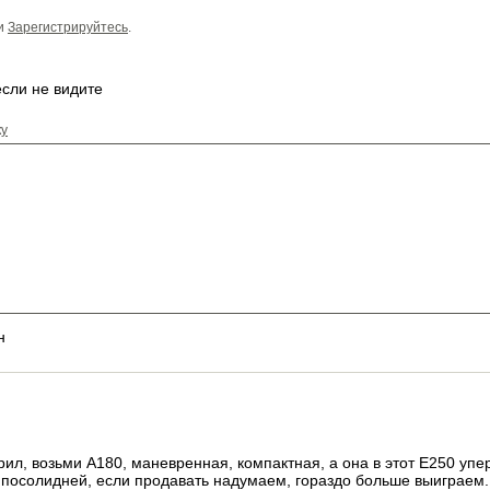
и
Зарегистрируйтесь
.
ку
н
рил, возьми А180, маневренная, компактная, а она в этот Е250 упер
 посолидней, если продавать надумаем, гораздо больше выиграем.